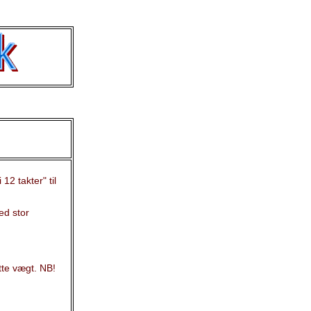
2 takter" til
ed stor
te vægt. NB!