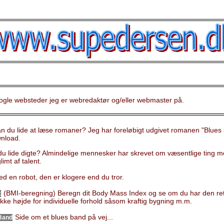
nogle websteder jeg er webredaktør og/eller webmaster på.
 du lide at læse romaner? Jeg har foreløbigt udgivet romanen "Blues i 1
nload.
u lide digte? Almindelige mennesker har skrevet om væsentlige ting m
imt af talent.
d en robot, den er klogere end du tror.
(BMI-beregning) Beregn dit Body Mass Index og se om du har den ret
x
ikke højde for individuelle forhold såsom kraftig bygning m.m.
Side om et blues band på vej...
Band