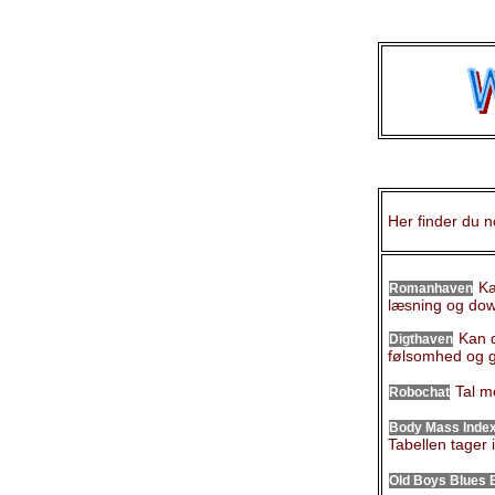
Her finder du 
Kan
Romanhaven
læsning og dow
Kan d
Digthaven
følsomhed og gl
Tal me
Robochat
Body Mass Inde
Tabellen tager 
Old Boys Blues 